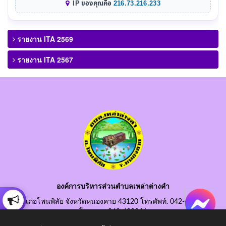
IP ของคุณคือ
216.73.216.233
รายงาน ITA 2569
รายงาน ITA 2567
องค์การบริหารส่วนตำบลเหล่าต่างคำ
อำเภอโพนพิสัย จังหวัดหนองคาย 43120 โทรศัพท์. 042-490845
โทรสาร. 042-490846