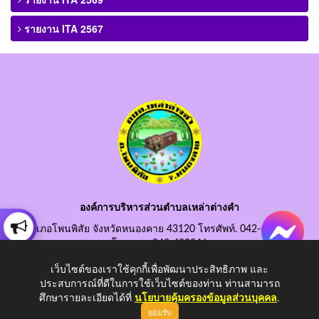
รายงาน ITA 2567
องค์การบริหารส่วนตำบลเหล่าต่างคำ
อำเภอโพนพิสัย จังหวัดหนองคาย 43120 โทรศัพท์. 042-490845
โทรสาร. 042-490846
อีเมลกลาง. saraban@laotangkham.go.th
เว็บไซต์ของเราใช้คุกกี้เพื่อพัฒนาประสิทธิภาพ และ
ประสบการณ์ที่ดีในการใช้เว็บไซต์ของท่าน ท่านสามารถ
ศึกษารายละเอียดได้ที่
นโยบายคุ้มครองข้อมูลส่วนบุคคล
.
ยอมรับ