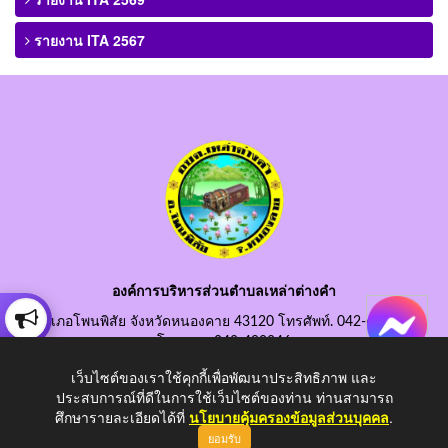
รายงาน ITA 2567
องค์การบริหารส่วนตำบลเหล่าต่างคำ
อำเภอโพนพิสัย จังหวัดหนองคาย 43120 โทรศัพท์. 042-490845
โทรสาร. 042-490846
อีเมลกลาง. saraban@laotangkham.go.th
เว็บไซต์ของเราใช้คุกกี้เพื่อพัฒนาประสิทธิภาพ และ
ประสบการณ์ที่ดีในการใช้เว็บไซต์ของท่าน ท่านสามารถ
ศึกษารายละเอียดได้ที่
นโยบายคุ้มครองข้อมูลส่วนบุคคล
.
ยอมรับ