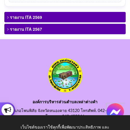
รายงาน ITA 2569
รายงาน ITA 2567
องค์การบริหารส่วนตำบลเหล่าต่างคำ
อำเภอโพนพิสัย จังหวัดหนองคาย 43120 โทรศัพท์. 042-490845
โทรสาร. 042-490846
อีเมลกลาง. saraban@laotangkham.go.th
เว็บไซต์ของเราใช้คุกกี้เพื่อพัฒนาประสิทธิภาพ และ