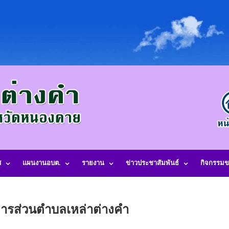
ศ
แผนงานอบต.
รายงาน
ข่าวประชาสัมพันธ์
กิจกรรมข
รส่วนตำบลเหล่าต่างคำ อำเภอโพนพิสัย จังหวัดหนองคาย 43120 โทรศัพท์. 042
ิหารส่วนตำบลเหล่าต่างคำ