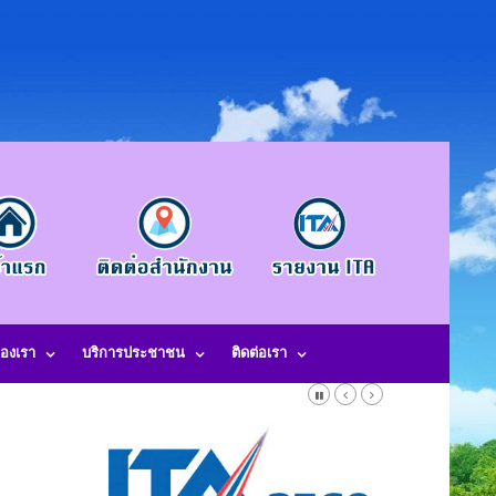
องเรา
บริการประชาชน
ติดต่อเรา
-490845 โทรสาร. 042-490846 อีเมลกลาง. saraban@laotangkham.go.th