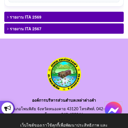
รายงาน ITA 2569
รายงาน ITA 2567
องค์การบริหารส่วนตำบลเหล่าต่างคำ
อำเภอโพนพิสัย จังหวัดหนองคาย 43120 โทรศัพท์. 042-490845
โทรสาร. 042-490846
อีเมลกลาง. saraban@laotangkham.go.th
เว็บไซต์ของเราใช้คุกกี้เพื่อพัฒนาประสิทธิภาพ และ