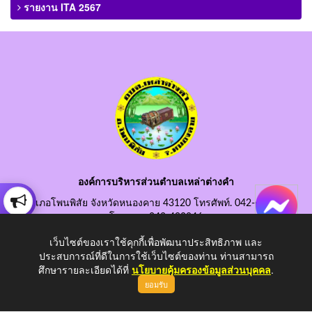
รายงาน ITA 2567
องค์การบริหารส่วนตำบลเหล่าต่างคำ
อำเภอโพนพิสัย จังหวัดหนองคาย 43120 โทรศัพท์. 042-490845
โทรสาร. 042-490846
อีเมลกลาง. saraban@laotangkham.go.th
เว็บไซต์ของเราใช้คุกกี้เพื่อพัฒนาประสิทธิภาพ และ
ประสบการณ์ที่ดีในการใช้เว็บไซต์ของท่าน ท่านสามารถ
ศึกษารายละเอียดได้ที่
นโยบายคุ้มครองข้อมูลส่วนบุคคล
.
ยอมรับ
Copyright © 2026 All Right Resive http://www.laotangkham.go.th