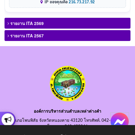
IP ของคุณคือ
216.73.217.92
รายงาน ITA 2569
รายงาน ITA 2567
องค์การบริหารส่วนตำบลเหล่าต่างคำ
อำเภอโพนพิสัย จังหวัดหนองคาย 43120 โทรศัพท์. 042-490845
โทรสาร. 042-490846