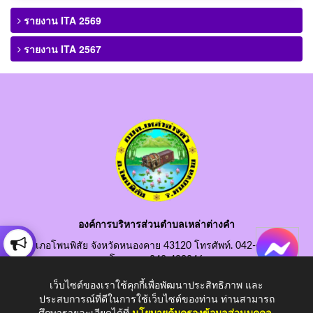
รายงาน ITA 2569
รายงาน ITA 2567
องค์การบริหารส่วนตำบลเหล่าต่างคำ
อำเภอโพนพิสัย จังหวัดหนองคาย 43120 โทรศัพท์. 042-490845
โทรสาร. 042-490846
อีเมลกลาง. saraban@laotangkham.go.th
เว็บไซต์ของเราใช้คุกกี้เพื่อพัฒนาประสิทธิภาพ และ
ประสบการณ์ที่ดีในการใช้เว็บไซต์ของท่าน ท่านสามารถ
ศึกษารายละเอียดได้ที่
นโยบายคุ้มครองข้อมูลส่วนบุคคล
.