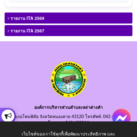
รายงาน ITA 2569
รายงาน ITA 2567
องค์การบริหารส่วนตำบลเหล่าต่างคำ
อำเภอโพนพิสัย จังหวัดหนองคาย 43120 โทรศัพท์. 042-490845
โทรสาร. 042-490846
อีเมลกลาง. saraban@laotangkham.go.th
เว็บไซต์ของเราใช้คุกกี้เพื่อพัฒนาประสิทธิภาพ และ