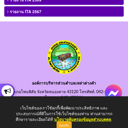
รายงาน ITA 2567
องค์การบริหารส่วนตำบลเหล่าต่างคำ
อำเภอโพนพิสัย จังหวัดหนองคาย 43120 โทรศัพท์. 042-490845
โทรสาร. 042-490846
อีเมลกลาง. saraban@laotangkham.go.th
เว็บไซต์ของเราใช้คุกกี้เพื่อพัฒนาประสิทธิภาพ และ
ประสบการณ์ที่ดีในการใช้เว็บไซต์ของท่าน ท่านสามารถ
ศึกษารายละเอียดได้ที่
นโยบายคุ้มครองข้อมูลส่วนบุคคล
.
ยอมรับ