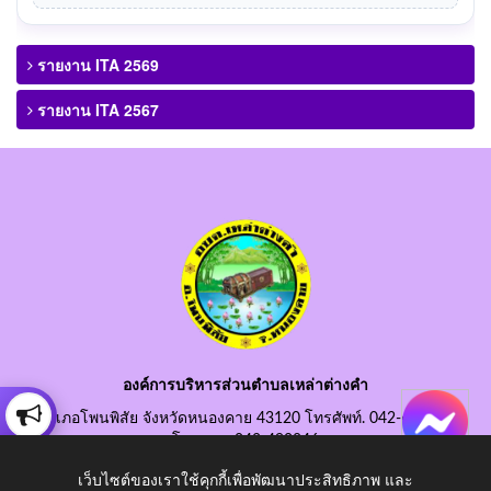
รายงาน ITA 2569
รายงาน ITA 2567
องค์การบริหารส่วนตำบลเหล่าต่างคำ
อำเภอโพนพิสัย จังหวัดหนองคาย 43120 โทรศัพท์. 042-490845
โทรสาร. 042-490846
อีเมลกลาง. saraban@laotangkham.go.th
เว็บไซต์ของเราใช้คุกกี้เพื่อพัฒนาประสิทธิภาพ และ