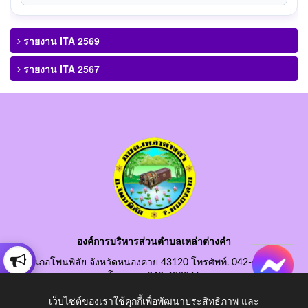
รายงาน ITA 2569
รายงาน ITA 2567
องค์การบริหารส่วนตำบลเหล่าต่างคำ
อำเภอโพนพิสัย จังหวัดหนองคาย 43120 โทรศัพท์. 042-490845
โทรสาร. 042-490846
อีเมลกลาง. saraban@laotangkham.go.th
เว็บไซต์ของเราใช้คุกกี้เพื่อพัฒนาประสิทธิภาพ และ