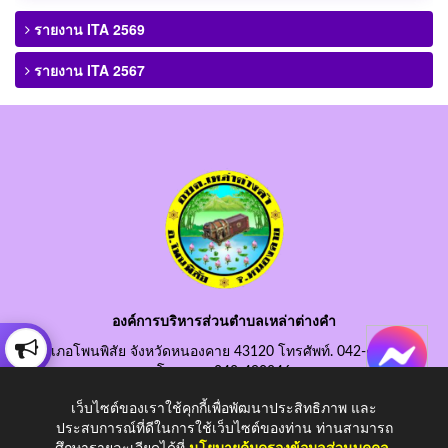
รายงาน ITA 2569
รายงาน ITA 2567
องค์การบริหารส่วนตำบลเหล่าต่างคำ
อำเภอโพนพิสัย จังหวัดหนองคาย 43120 โทรศัพท์. 042-490845
โทรสาร. 042-490846
อีเมลกลาง. saraban@laotangkham.go.th
เว็บไซต์ของเราใช้คุกกี้เพื่อพัฒนาประสิทธิภาพ และ
ประสบการณ์ที่ดีในการใช้เว็บไซต์ของท่าน ท่านสามารถ
ศึกษารายละเอียดได้ที่
นโยบายคุ้มครองข้อมูลส่วนบุคคล
.