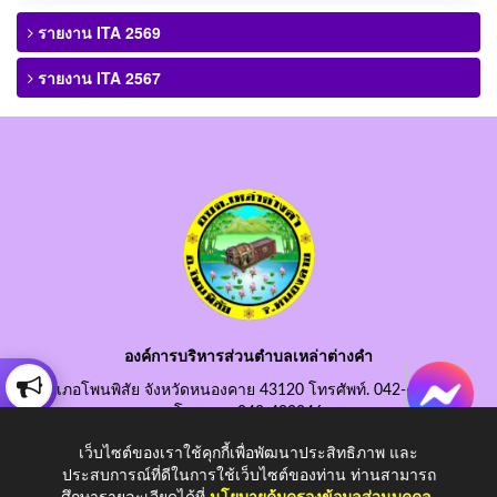
รายงาน ITA 2569
รายงาน ITA 2567
องค์การบริหารส่วนตำบลเหล่าต่างคำ
อำเภอโพนพิสัย จังหวัดหนองคาย 43120 โทรศัพท์. 042-490845
โทรสาร. 042-490846
อีเมลกลาง. saraban@laotangkham.go.th
เว็บไซต์ของเราใช้คุกกี้เพื่อพัฒนาประสิทธิภาพ และ
ประสบการณ์ที่ดีในการใช้เว็บไซต์ของท่าน ท่านสามารถ
ศึกษารายละเอียดได้ที่
นโยบายคุ้มครองข้อมูลส่วนบุคคล
.