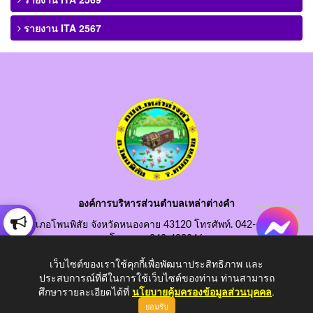
รายงาน ITA 2567
องค์การบริหารส่วนตำบลเหล่าต่างคำ
อำเภอโพนพิสัย จังหวัดหนองคาย 43120 โทรศัพท์. 042-490845
โทรสาร. 042-490846
อีเมลกลาง. saraban@laotangkham.go.th
เว็บไซต์ของเราใช้คุกกี้เพื่อพัฒนาประสิทธิภาพ และ
ประสบการณ์ที่ดีในการใช้เว็บไซต์ของท่าน ท่านสามารถ
ศึกษารายละเอียดได้ที่
นโยบายคุ้มครองข้อมูลส่วนบุคคล
.
ยอมรับ