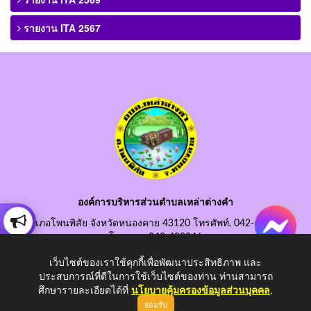
รายงาน ITA 2567
องค์การบริหารส่วนตำบลเหล่าต่างคำ
อำเภอโพนพิสัย จังหวัดหนองคาย 43120 โทรศัพท์. 042-490845
โทรสาร. 042-490846
อีเมลกลาง. saraban@laotangkham.go.th
เว็บไซต์ของเราใช้คุกกี้เพื่อพัฒนาประสิทธิภาพ และ
ประสบการณ์ที่ดีในการใช้เว็บไซต์ของท่าน ท่านสามารถ
ศึกษารายละเอียดได้ที่
นโยบายคุ้มครองข้อมูลส่วนบุคคล
.
ยอมรับ