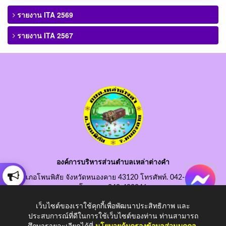
รายงาน ITA 2569
รายงาน ITA 2567
องค์การบริหารส่วนตำบลเหล่าต่างคำ
อำเภอโพนพิสัย จังหวัดหนองคาย 43120 โทรศัพท์. 042-490845
โทรสาร. 042-490846
อีเมลกลาง. saraban@laotangkham.go.th
เว็บไซต์ของเราใช้คุกกี้เพื่อพัฒนาประสิทธิภาพ และ
ประสบการณ์ที่ดีในการใช้เว็บไซต์ของท่าน ท่านสามารถ
ศึกษารายละเอียดได้ที่
นโยบายคุ้มครองข้อมูลส่วนบุคคล
.