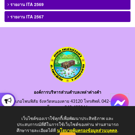
รายงาน ITA 2569
รายงาน ITA 2567
องค์การบริหารส่วนตำบลเหล่าต่างคำ
อำเภอโพนพิสัย จังหวัดหนองคาย 43120 โทรศัพท์. 042-490845
โทรสาร. 042-490846
อีเมลกลาง. saraban@laotangkham.go.th
เว็บไซต์ของเราใช้คุกกี้เพื่อพัฒนาประสิทธิภาพ และ
ประสบการณ์ที่ดีในการใช้เว็บไซต์ของท่าน ท่านสามารถ
ศึกษารายละเอียดได้ที่
นโยบายคุ้มครองข้อมูลส่วนบุคคล
.