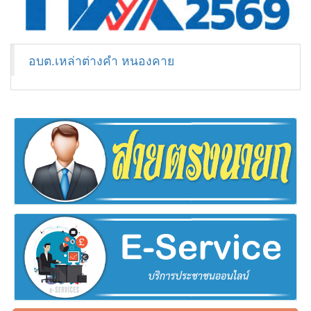
อบต.เหล่าต่างคำ หนองคาย