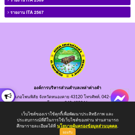
รายงาน ITA 2567
องค์การบริหารส่วนตำบลเหล่าต่างคำ
อำเภอโพนพิสัย จังหวัดหนองคาย 43120 โทรศัพท์. 042-490845
โทรสาร. 042-490846
อีเมลกลาง. saraban@laotangkham.go.th
เว็บไซต์ของเราใช้คุกกี้เพื่อพัฒนาประสิทธิภาพ และ
ประสบการณ์ที่ดีในการใช้เว็บไซต์ของท่าน ท่านสามารถ
ศึกษารายละเอียดได้ที่
นโยบายคุ้มครองข้อมูลส่วนบุคคล
.
ยอมรับ