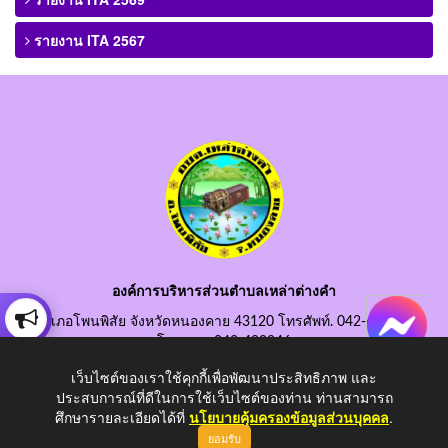
รายงาน ITA 2567
องค์การบริหารส่วนตำบลเหล่าต่างคำ
อำเภอโพนพิสัย จังหวัดหนองคาย 43120 โทรศัพท์. 042-490845
โทรสาร. 042-490846
อีเมลกลาง. saraban@laotangkham.go.th
เว็บไซต์ของเราใช้คุกกี้เพื่อพัฒนาประสิทธิภาพ และ
ประสบการณ์ที่ดีในการใช้เว็บไซต์ของท่าน ท่านสามารถ
ศึกษารายละเอียดได้ที่
นโยบายคุ้มครองข้อมูลส่วนบุคคล
.
ยอมรับ