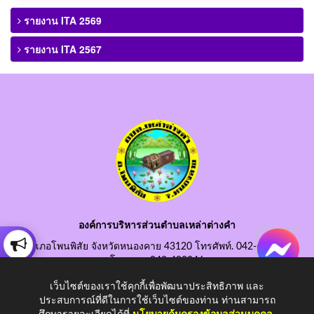
รายงาน ITA 2569
รายงาน ITA 2567
องค์การบริหารส่วนตำบลเหล่าต่างคำ
อำเภอโพนพิสัย จังหวัดหนองคาย 43120 โทรศัพท์. 042-490845
โทรสาร. 042-490846
อีเมลกลาง. saraban@laotangkham.go.th
เว็บไซต์ของเราใช้คุกกี้เพื่อพัฒนาประสิทธิภาพ และ
ประสบการณ์ที่ดีในการใช้เว็บไซต์ของท่าน ท่านสามารถ
ศึกษารายละเอียดได้ที่
นโยบายคุ้มครองข้อมูลส่วนบุคคล
.