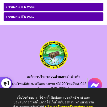
รายงาน ITA 2569
รายงาน ITA 2567
องค์การบริหารส่วนตำบลเหล่าต่างคำ
อำเภอโพนพิสัย จังหวัดหนองคาย 43120 โทรศัพท์. 042-490845
โทรสาร. 042-490846
อีเมลกลาง. saraban@laotangkham.go.th
เว็บไซต์ของเราใช้คุกกี้เพื่อพัฒนาประสิทธิภาพ และ
ประสบการณ์ที่ดีในการใช้เว็บไซต์ของท่าน ท่านสามารถ
ศึกษารายละเอียดได้ที่
นโยบายคุ้มครองข้อมูลส่วนบุคคล
.