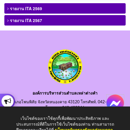
รายงาน ITA 2569
รายงาน ITA 2567
องค์การบริหารส่วนตำบลเหล่าต่างคำ
อำเภอโพนพิสัย จังหวัดหนองคาย 43120 โทรศัพท์. 042-490845
โทรสาร. 042-490846
อีเมลกลาง. saraban@laotangkham.go.th
เว็บไซต์ของเราใช้คุกกี้เพื่อพัฒนาประสิทธิภาพ และ
ประสบการณ์ที่ดีในการใช้เว็บไซต์ของท่าน ท่านสามารถ
ศึกษารายละเอียดได้ที่
นโยบายคุ้มครองข้อมูลส่วนบุคคล
.