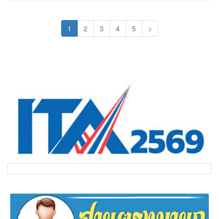
(current)
1
2
3
4
5
>