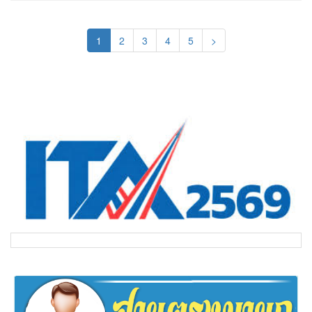
(current)
1
2
3
4
5
>