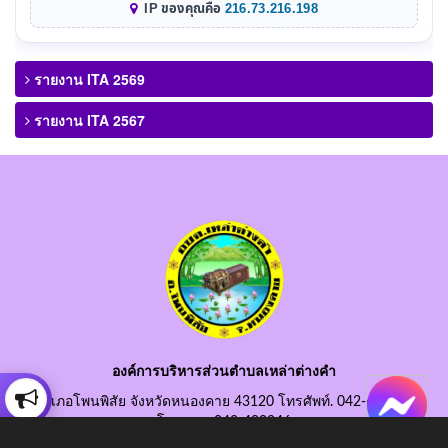
IP ของคุณคือ
216.73.216.198
รายงาน ITA 2569
รายงาน ITA 2567
องค์การบริหารส่วนตำบลเหล่าต่างคำ
อำเภอโพนพิสัย จังหวัดหนองคาย 43120 โทรศัพท์. 042-490845
โทรสาร. 042-490846