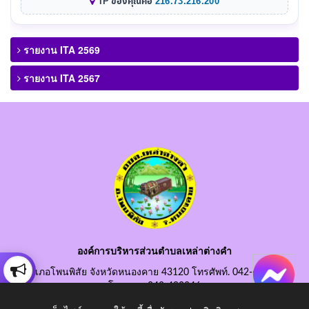
IP ของคุณคือ
216.73.216.200
รายงาน ITA 2569
รายงาน ITA 2567
องค์การบริหารส่วนตำบลเหล่าต่างคำ
อำเภอโพนพิสัย จังหวัดหนองคาย 43120 โทรศัพท์. 042-490845
โทรสาร. 042-490846
อีเมลกลาง. saraban@laotangkham.go.th