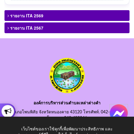
รายงาน ITA 2569
รายงาน ITA 2567
องค์การบริหารส่วนตำบลเหล่าต่างคำ
อำเภอโพนพิสัย จังหวัดหนองคาย 43120 โทรศัพท์. 042-490845
โทรสาร. 042-490846
อีเมลกลาง. saraban@laotangkham.go.th
เว็บไซต์ของเราใช้คุกกี้เพื่อพัฒนาประสิทธิภาพ และ