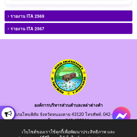
รายงาน ITA 2569
รายงาน ITA 2567
องค์การบริหารส่วนตำบลเหล่าต่างคำ
อำเภอโพนพิสัย จังหวัดหนองคาย 43120 โทรศัพท์. 042-490845
โทรสาร. 042-490846
อีเมลกลาง. saraban@laotangkham.go.th
เว็บไซต์ของเราใช้คุกกี้เพื่อพัฒนาประสิทธิภาพ และ